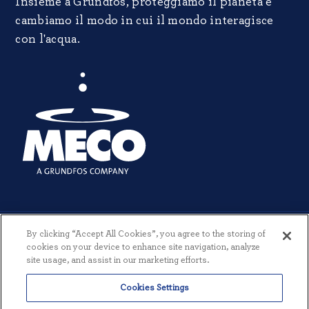
Insieme a Grundfos, proteggiamo il pianeta e
cambiamo il modo in cui il mondo interagisce
con l'acqua.
By clicking “Accept All Cookies”, you agree to the storing of
cookies on your device to enhance site navigation, analyze
site usage, and assist in our marketing efforts.
© 2026 MECO INCORPORATED. TUTTI I DIRITTI RISERVATI.
|
TERMINI
Cookies Settings
E CONDIZIONI
|
INFORMATIVA SULLA PRIVACY
|
CREATO DA
THREESIXTYEIGHT