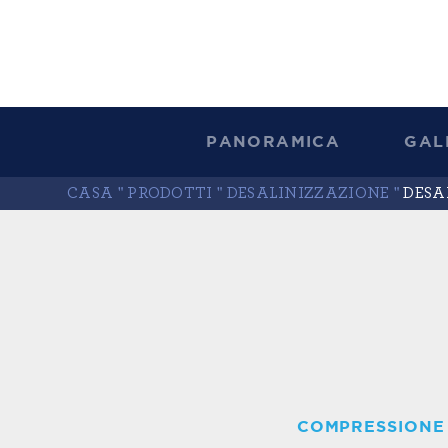
PANORAMICA
GAL
CASA
"
PRODOTTI
"
DESALINIZZAZIONE
"
DESA
COMPRESSIONE 