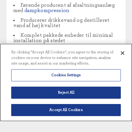
Førende producent af afsaltningsanlæg
med
dampkompression
Producerer drikkevand og destilleret
vand af høj kvalitet
Komplet pakkede enheder til minimal
installation på stedet
Robuste oliefeltskinner med
By clicking “Accept All Cookies”, you agree to the storing of
overfladebehandling og belægninger, der
cookies on your device to enhance site navigation, analyze
passer til havmiljøet
site usage, and assist in our marketing efforts.
Muligheder for klassificering af farlige
områder
Cookies Settings
Overlegen energieffektivitet
Reject All
Tilbyder den største dampkompression,
der findes - kapacitet på 15.000 liter i
timen
Accept All Cookies
Alle komponenter er fremstillet af
Dansk
MECO
Reservedele er også tilgængelige