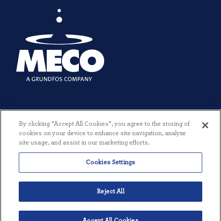
By clicking “Accept All Cookies”, you agree to the storing of
cookies on your device to enhance site navigation, analyze
site usage, and assist in our marketing efforts.
© 2026 MECO INCORPORATED. TUTTI I DIRITTI RISERVATI.
|
TERMINI
Cookies Settings
E CONDIZIONI
|
INFORMATIVA SULLA PRIVACY
|
CREATO DA
THREESIXTYEIGHT
Reject All
Accept All Cookies