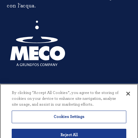
con l'acqua.
By clicking “Accept All Cookies”, you agree to the storing of
cookies on your device to enhance site navigation, analyze
site usage, and assist in our marketing efforts.
© 2026 MECO INCORPORATED. TUTTI I DIRITTI RISERVATI.
|
TERMINI
Cookies Settings
E CONDIZIONI
|
INFORMATIVA SULLA PRIVACY
|
CREATO DA
THREESIXTYEIGHT
Reject All