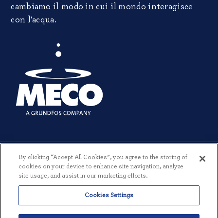
cambiamo il modo in cui il mondo interagisce
con l'acqua.
By clicking “Accept All Cookies”, you agree to the storing of
cookies on your device to enhance site navigation, analyze
site usage, and assist in our marketing efforts.
© 2026 MECO INCORPORATED. TUTTI I DIRITTI RISERVATI.
|
TERMINI
Cookies Settings
E CONDIZIONI
|
INFORMATIVA SULLA PRIVACY
|
CREATO DA
THREESIXTYEIGHT