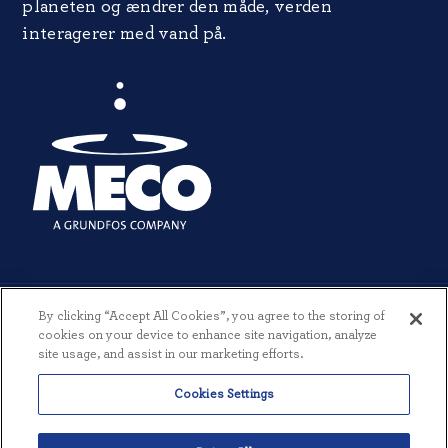
planeten og ændrer den måde, verden
interagerer med vand på.
By clicking “Accept All Cookies”, you agree to the storing of
cookies on your device to enhance site navigation, analyze
site usage, and assist in our marketing efforts.
© 2026 MECO INCORPORATED. ALLE RETTIGHEDER FORBEHOLDES.
Cookies Settings
|
VILKÅR OG BETINGELSER
|
PRIVATLIVSPOLITIK
|
SKABT AF
THREESIXTYEIGHT