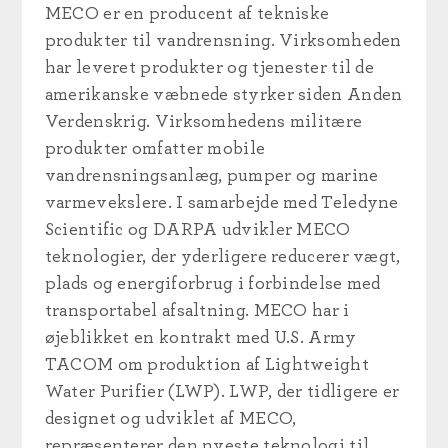
MECO er en producent af tekniske
produkter til vandrensning. Virksomheden
har leveret produkter og tjenester til de
amerikanske væbnede styrker siden Anden
Verdenskrig. Virksomhedens militære
produkter omfatter mobile
vandrensningsanlæg, pumper og marine
varmevekslere. I samarbejde med Teledyne
Scientific og DARPA udvikler MECO
teknologier, der yderligere reducerer vægt,
plads og energiforbrug i forbindelse med
transportabel afsaltning. MECO har i
øjeblikket en kontrakt med U.S. Army
TACOM om produktion af Lightweight
Water Purifier (LWP). LWP, der tidligere er
designet og udviklet af MECO,
repræsenterer den nyeste teknologi til