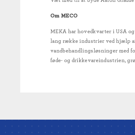
Vær med til at byde Aaron Gladu
Om MECO
MEKA har hovedkvarter i USA og e
lang række industrier ved hjælp a
vandbehandlingsløsninger med foku
føde- og drikkevareindustrien, grø