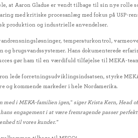
le, at Aaron Gladue er vendt tilbage til sin nye roll
rfaring med kritiske procesanlæg med fokus på USP-re
isk produktion og industrielle anvendelser.
andrensningsløsninger, temperaturkontrol, varmeover
on og brugsvandssystemer. Hans dokumenterede erfari
ces gør ham til en værdifuld tilføjelse til MEKA-tea
ron lede forretningsudviklingsindsatsen, styrke MEKA'
ye og kommende markeder i hele Nordamerika.
on med i MEKA-familien igen,
"
siger Krista Kern, Head o
ans engagement i at være fremragende passer perfekt t
enhed til vores kunder."