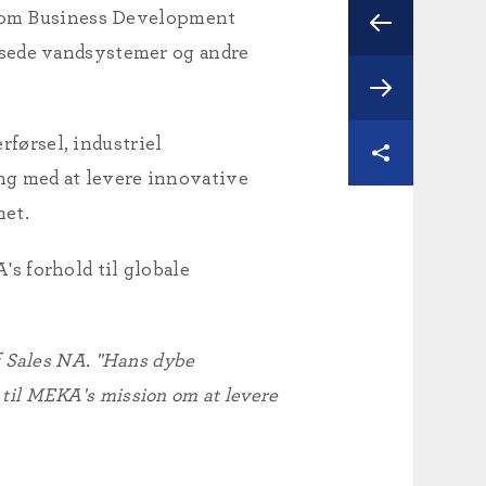
e som Business Development
nsede vandsystemer og andre
førsel, industriel
ng med at levere innovative
met.
s forhold til globale
f Sales NA.
"Hans dybe
il MEKA's mission om at levere