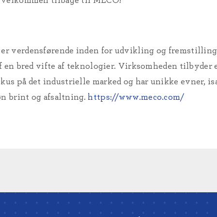
e velkommen tilbage til MECO!
r verdensførende inden for udvikling og fremstilling
f en bred vifte af teknologier. Virksomheden tilbyder 
s på det industrielle marked og har unikke evner, is
n brint og afsaltning.
https://www.meco.com/