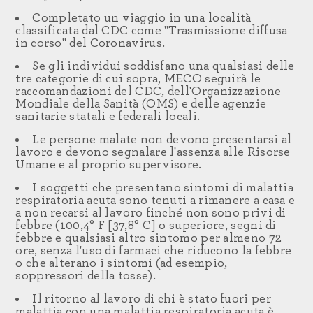
Completato un viaggio in una località
classificata dal CDC come "Trasmissione diffusa
in corso" del Coronavirus.
Se gli individui soddisfano una qualsiasi delle
tre categorie di cui sopra, MECO seguirà le
raccomandazioni del CDC, dell'Organizzazione
Mondiale della Sanità (OMS) e delle agenzie
sanitarie statali e federali locali.
Le persone malate non devono presentarsi al
lavoro e devono segnalare l'assenza alle Risorse
Umane e al proprio supervisore.
I soggetti che presentano sintomi di malattia
respiratoria acuta sono tenuti a rimanere a casa e
a non recarsi al lavoro finché non sono privi di
febbre (100,4° F [37,8° C] o superiore, segni di
febbre e qualsiasi altro sintomo per almeno 72
ore, senza l'uso di farmaci che riducono la febbre
o che alterano i sintomi (ad esempio,
soppressori della tosse).
Il ritorno al lavoro di chi è stato fuori per
malattia con una malattia respiratoria acuta è