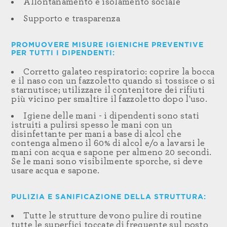
Allontanamento e isolamento sociale
Supporto e trasparenza
PROMUOVERE MISURE IGIENICHE PREVENTIVE
PER TUTTI I DIPENDENTI:
Corretto galateo respiratorio: coprire la bocca
e il naso con un fazzoletto quando si tossisce o si
starnutisce; utilizzare il contenitore dei rifiuti
più vicino per smaltire il fazzoletto dopo l'uso.
Igiene delle mani - i dipendenti sono stati
istruiti a pulirsi spesso le mani con un
disinfettante per mani a base di alcol che
contenga almeno il 60% di alcol e/o a lavarsi le
mani con acqua e sapone per almeno 20 secondi.
Se le mani sono visibilmente sporche, si deve
usare acqua e sapone.
PULIZIA E SANIFICAZIONE DELLA STRUTTURA:
Tutte le strutture devono pulire di routine
tutte le superfici toccate di frequente sul posto