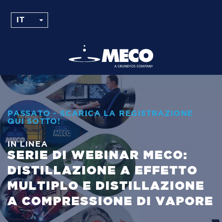
PASSATO - SCARICA LA REGISTRAZIONE
QUI SOTTO!
IN LINEA
SERIE DI WEBINAR MECO:
DISTILLAZIONE A EFFETTO
MULTIPLO E DISTILLAZIONE
A COMPRESSIONE DI VAPORE