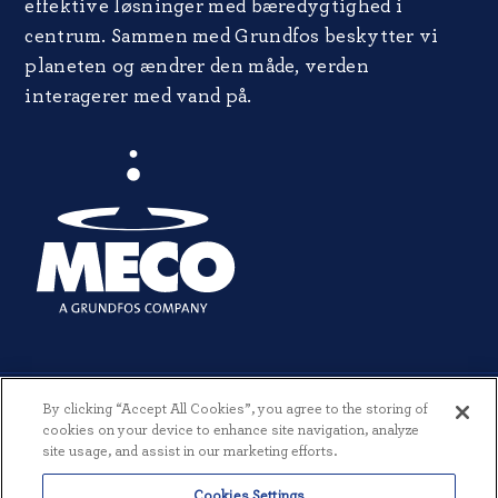
effektive løsninger med bæredygtighed i
centrum. Sammen med Grundfos beskytter vi
planeten og ændrer den måde, verden
interagerer med vand på.
By clicking “Accept All Cookies”, you agree to the storing of
cookies on your device to enhance site navigation, analyze
site usage, and assist in our marketing efforts.
© 2026 MECO INCORPORATED. ALLE RETTIGHEDER FORBEHOLDES.
Cookies Settings
|
VILKÅR OG BETINGELSER
|
PRIVATLIVSPOLITIK
|
SKABT AF