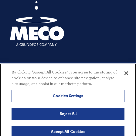
By clicking “Accept All Cookies”, you agree to the storing of
cookies on your device to enhance site navigation, analyze
site usage, and assist in our marketing efforts.
© 2026 MECO INCORPORATED. ALLE RETTIGHEDER FORBEHOLDES.
Cookies Settings
|
VILKÅR OG BETINGELSER
|
PRIVATLIVSPOLITIK
|
SKABT AF
THREESIXTYEIGHT
Reject All
Accept All Cookies