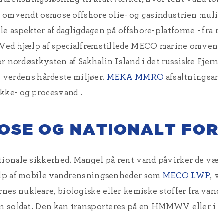
ør omvendt osmose offshore olie- og gasindustrien mul
e aspekter af dagligdagen på offshore-platforme - fra m
. Ved hjælp af specialfremstillede MECO marine omven
for nordøstkysten af
Sakhalin Island i det russiske Fje
 af verdens hårdeste miljøer.
MEKA MMRO
afsaltningsan
ikke- og procesvand
.
OSE OG NATIONALT FO
tionale sikkerhed. Mangel på rent vand påvirker de væ
jælp af mobile vandrensningsenheder som
MECO LWP
,
nes nukleare, biologiske eller kemiske stoffer fra 
 én soldat. Den kan transporteres på en HMMWV eller i