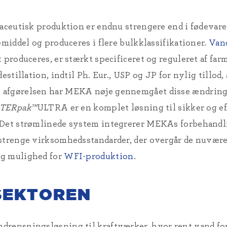
maceutisk produktion er endnu strengere end i fødevar
emiddel og produceres i flere bulkklassifikationer.
Vand
 produceres, er stærkt specificeret og reguleret af fa
estillation, indtil Ph. Eur., USP og JP for nylig tillod,
 afgørelsen har MEKA nøje gennemgået disse ændringe
TERpak™
ULTRA er en komplet løsning til sikker og ef
 Det strømlinede system integrerer MEKAs forbehandli
 strenge virksomhedsstandarder, der overgår de nuvære
ig mulighed for
WFI-produktion
.
SEKTOREN
drensningsløsning til kraftværker, hvor rent vand fo