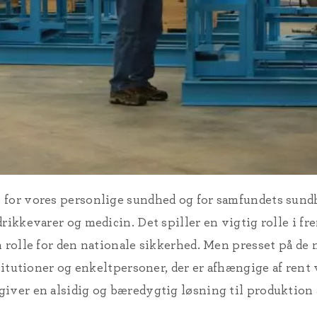
for vores personlige sundhed og for samfundets sundhe
rikkevarer og medicin. Det spiller en vigtig rolle i fr
n rolle for den nationale sikkerhed. Men presset på de 
stitutioner og enkeltpersoner, der er afhængige af ren
iver en alsidig og bæredygtig løsning til produktion 