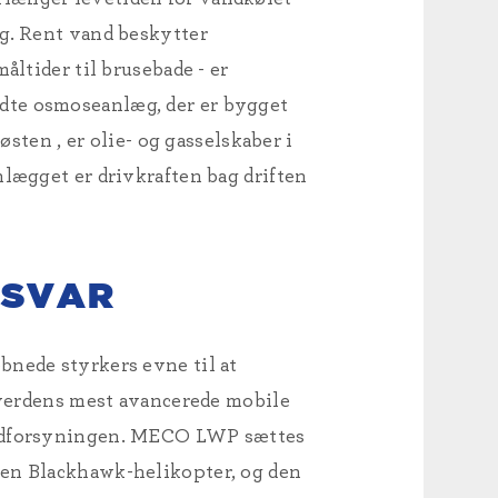
ig. Rent vand beskytter
åltider til brusebade - er
dte osmoseanlæg, der er bygget
rnøsten
, er olie- og gasselskaber i
lægget er drivkraften bag driften
RSVAR
bnede styrkers evne til at
 verdens mest avancerede mobile
vandforsyningen. MECO LWP sættes
 en Blackhawk-helikopter, og den