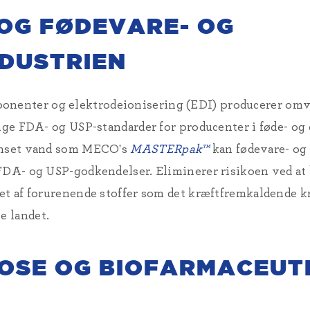
OG FØDEVARE- OG
DUSTRIEN
enter og elektrodeionisering (EDI) producerer omv
enge FDA- og USP-standarder for producenter i føde- og
enset vand som MECO's
MASTERpak™
kan fødevare- og
 FDA- og USP-godkendelser. Eliminerer risikoen ved 
et af forurenende stoffer som det kræftfremkaldende k
e landet.
OSE OG BIOFARMACEUT