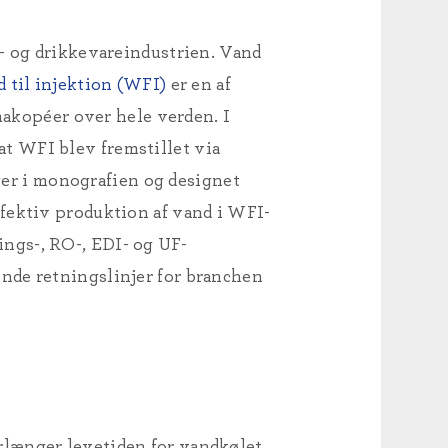
e- og drikkevareindustrien. Vand
 til injektion (WFI)
er en af
rmakopéer over hele verden. I
 at WFI blev fremstillet via
r i monografien og designet
fektiv produktion af vand i WFI-
ngs-, RO-, EDI- og UF-
nde retningslinjer for branchen
rlænger levetiden for vandkølet