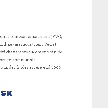
endt osmose renset vand (PW),
 drikkevareindustrien. Ved at
 drikkevareproducenter opfylde
at bruge kommunale
rom, der findes i mere end 8000
ISK