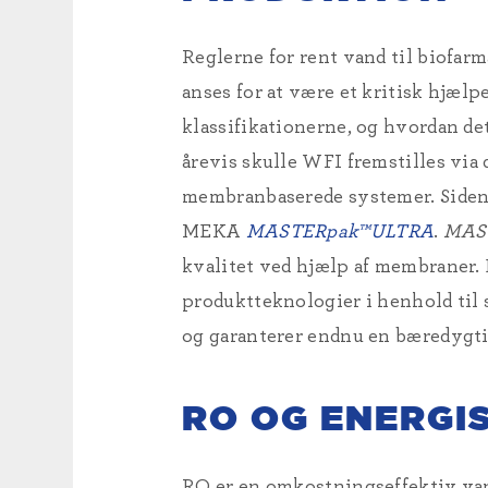
Reglerne for rent vand til biofar
anses for at være et kritisk hjælp
klassifikationerne, og hvordan det
årevis skulle WFI fremstilles via d
membranbaserede systemer. Siden
MEKA
MASTERpak™ULTRA
.
MAS
kvalitet ved hjælp af membraner.
produktteknologier i henhold til
og garanterer endnu en bæredygt
RO OG ENERGI
RO er en omkostningseffektiv van