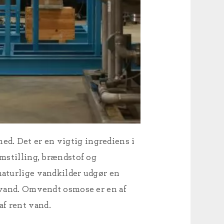
d. Det er en vigtig ingrediens i
emstilling, brændstof og
naturlige vandkilder udgør en
t vand. Omvendt osmose er en af
af rent vand.