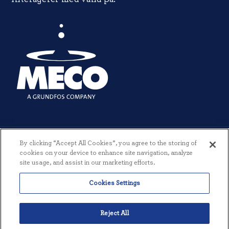
By clicking “Accept All Cookies”, you agree to the storing of
cookies on your device to enhance site navigation, analyze
site usage, and assist in our marketing efforts.
© 2026 MECO INCORPORATED. ALLE RETTIGHEDER FORBEHOLDES.
Cookies Settings
|
VILKÅR OG BETINGELSER
|
PRIVATLIVSPOLITIK
|
SKABT AF
THREESIXTYEIGHT
Reject All