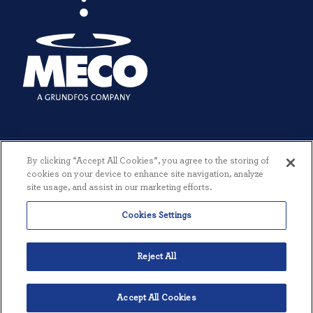
By clicking “Accept All Cookies”, you agree to the storing of
cookies on your device to enhance site navigation, analyze
site usage, and assist in our marketing efforts.
© 2026 MECO INCORPORATED. ALLE RETTIGHEDER FORBEHOLDES.
Cookies Settings
|
VILKÅR OG BETINGELSER
|
PRIVATLIVSPOLITIK
|
SKABT AF
THREESIXTYEIGHT
Reject All
Accept All Cookies
Dansk