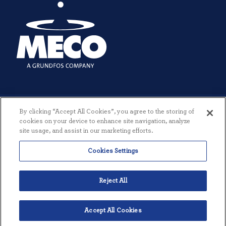
By clicking “Accept All Cookies”, you agree to the storing of
cookies on your device to enhance site navigation, analyze
site usage, and assist in our marketing efforts.
© 2026 MECO INCORPORATED. ALLE RETTIGHEDER FORBEHOLDES.
Cookies Settings
|
VILKÅR OG BETINGELSER
|
PRIVATLIVSPOLITIK
|
SKABT AF
THREESIXTYEIGHT
Reject All
Accept All Cookies
Dansk