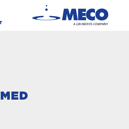
T
 MED