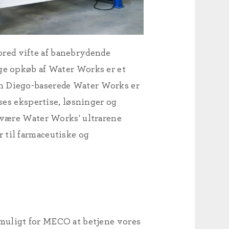
red vifte af banebrydende
ige opkøb af Water Works er et
an Diego-baserede Water Works er
sses ekspertise, løsninger og
t være Water Works' ultrarene
 til farmaceutiske og
 muligt for MECO at betjene vores