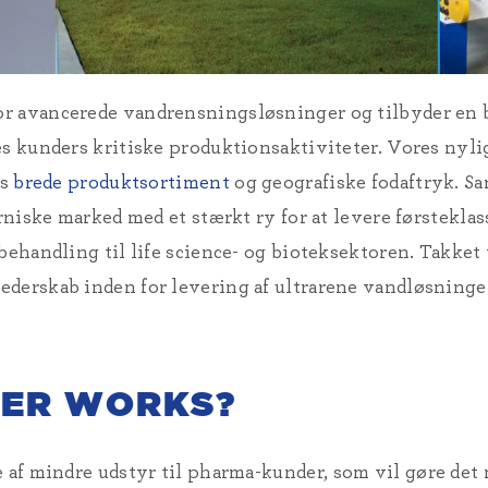
r avancerede vandrensningsløsninger og tilbyder en b
es kunders kritiske produktionsaktiviteter. Vores nyl
es
brede produktsortiment
og geografiske fodaftryk. S
orniske marked med et stærkt ry for at levere førstekla
dbehandling til life science- og bioteksektoren. Takke
derskab inden for levering af ultrarene vandløsninger
ER WORKS?
e af mindre udstyr til pharma-kunder,
som vil gøre det