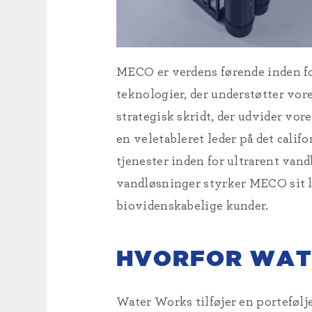
MECO er verdens førende inden fo
teknologier, der understøtter vor
strategisk skridt, der udvider vor
en veletableret leder på det calif
tjenester inden for ultrarent van
vandløsninger styrker MECO sit le
biovidenskabelige kunder.
HVORFOR WAT
Water Works tilføjer en portefølj