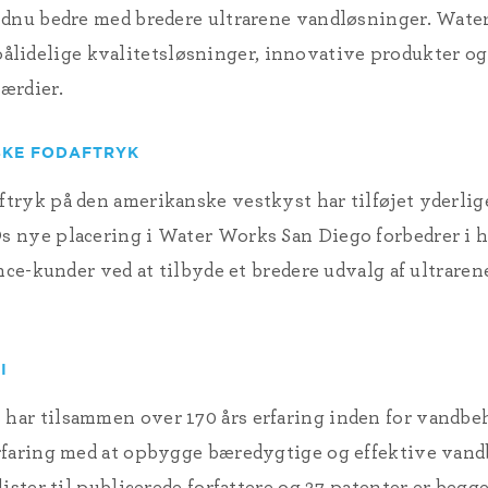
ndnu bedre med bredere ultrarene vandløsninger
. Wate
er pålidelige kvalitetsløsninger, innovative produkter 
ærdier.
SKE FODAFTRYK
tryk på den amerikanske vestkyst har tilføjet yderlig
 nye placering i Water Works San Diego forbedrer i h
nce-kunder ved at tilbyde et bredere udvalg af ultrare
I
ar tilsammen over 170 års erfaring inden for vandbe
rfaring med at opbygge bæredygtige og effektive vand
lister til publicerede forfattere og 27 patenter er be