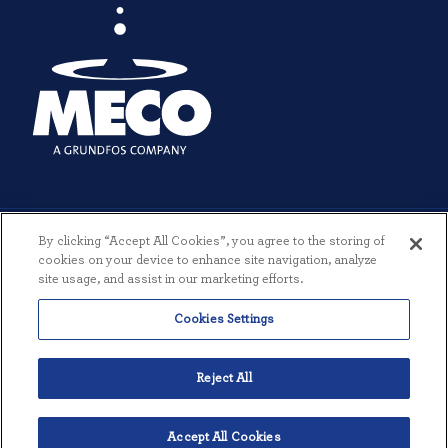
By clicking “Accept All Cookies”, you agree to the storing of
cookies on your device to enhance site navigation, analyze
site usage, and assist in our marketing efforts.
© 2026 MECO INCORPORATED. ALLE RETTIGHEDER FORBEHOLDES.
Cookies Settings
|
VILKÅR OG BETINGELSER
|
PRIVATLIVSPOLITIK
|
SKABT AF
THREESIXTYEIGHT
Reject All
Accept All Cookies