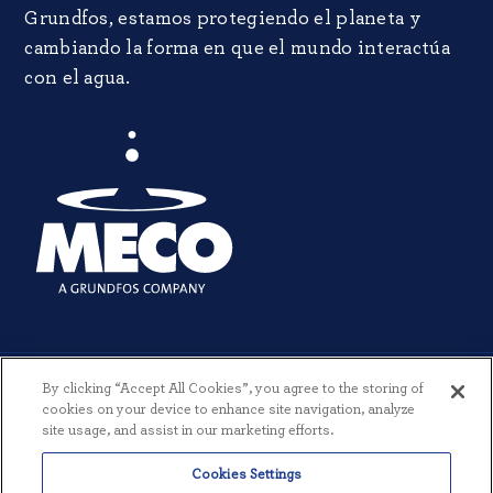
Grundfos, estamos protegiendo el planeta y
cambiando la forma en que el mundo interactúa
con el agua.
By clicking “Accept All Cookies”, you agree to the storing of
cookies on your device to enhance site navigation, analyze
site usage, and assist in our marketing efforts.
© 2026 MECO INCORPORATED. TODOS LOS DERECHOS RESERVADOS.
Cookies Settings
|
TÉRMINOS Y CONDICIONES
|
POLÍTICA DE PRIVACIDAD
|