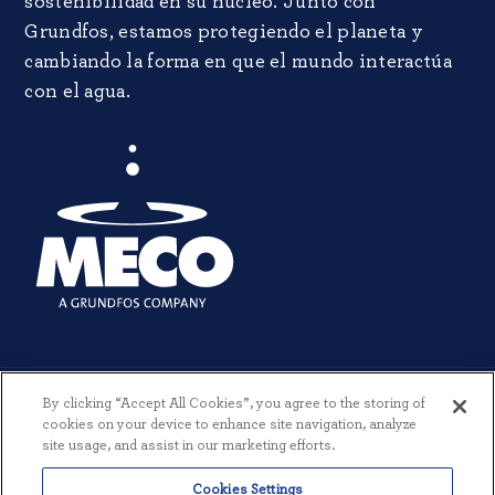
sostenibilidad en su núcleo. Junto con
Grundfos, estamos protegiendo el planeta y
cambiando la forma en que el mundo interactúa
con el agua.
By clicking “Accept All Cookies”, you agree to the storing of
cookies on your device to enhance site navigation, analyze
site usage, and assist in our marketing efforts.
© 2026 MECO INCORPORATED. TODOS LOS DERECHOS RESERVADOS.
Cookies Settings
|
TÉRMINOS Y CONDICIONES
|
POLÍTICA DE PRIVACIDAD
|