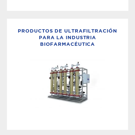
SISTEMAS DE MEMBRANA
Las unidades de ósmosis inversa (OI) de MECO
incorporan todos los componentes e
PRODUCTOS DE ULTRAFILTRACIÓN
instrumentación necesarios para su
PARA LA INDUSTRIA
BIOFARMACÉUTICA
funcionamiento, así como la versatilidad para
adaptarse a las necesidades específicas del
cliente....
FILTRACIÓN BIOLÓGICA Y DE
PARTÍCULAS