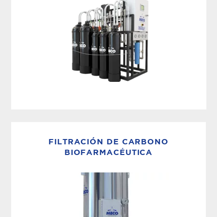
SISTEMA DE AGUA ULTRAPURA
MECO ES (anteriormente MASTERpak™
MICRO) es un sistema de agua ultrapura
FILTRACIÓN DE CARBONO
totalmente integrado, diseñado para producir
BIOFARMACÉUTICA
agua de tipo 1 según la norma ASTM para
aplicaciones críticas en los ámbitos de
laboratorio, médico, farmacéutico y...