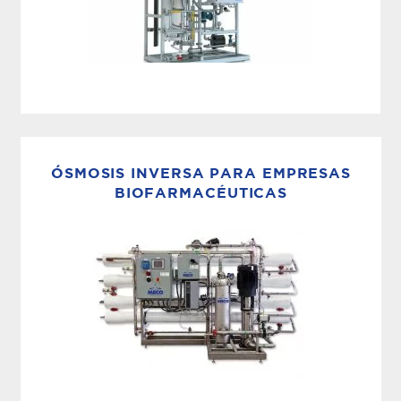
ESTERILIZACIÓN POR VAPOR
Los generadores de vapor puro y vapor limpio
MECO producen vapor puro de grado
ÓSMOSIS INVERSA PARA EMPRESAS
biofarmacéutico (USP, EP, JP, CP) utilizado en
BIOFARMACÉUTICAS
procesos de fabricación farmacéuticos, de
ciencias de la vida y biotecnología. El
generador de vapor puro MECO...