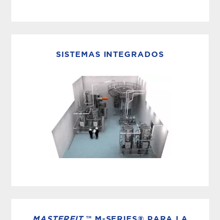
DESTILACIÓN DE ALTO RENDIMIENTO
MECO suministra sistemas farmacéuticos de
destilación por compresión de vapor para la
SISTEMAS INTEGRADOS
producción continua de agua para inyección
(WFI), lo que ayuda a los fabricantes del sector
farmacéutico y biotecnológico a alcanzar una
calidad del agua conforme a la farmacopea con
menores...
SOLUCIONES INTEGRADAS
Las normas para el agua y el vapor
biofarmacéuticos son exigentes. Por eso, cada
MASTERFIT
™ M-SERIES® PARA LA