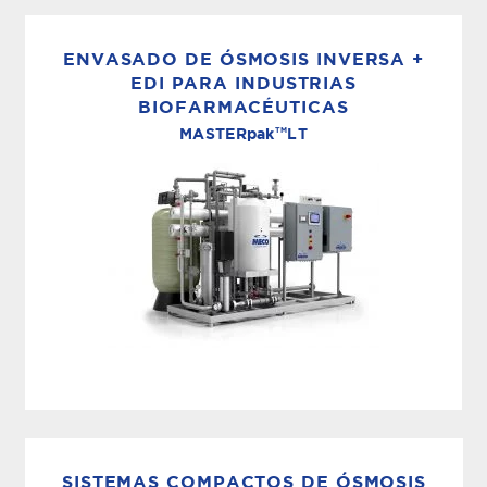
La destilación de efecto múltiple es el método
más utilizado para la producción de Agua para
ENVASADO DE ÓSMOSIS INVERSA +
Inyección (WFI) en todo el mundo. Los
EDI PARA INDUSTRIAS
BIOFARMACÉUTICAS
destiladores de efecto múltiple MECO son...
TM
MASTER
pak
LT
SISTEMA DE AGUA PURIFICADA
El MASTERpak™ LT de MECO es un sistema
"plug and play" completamente
SISTEMAS COMPACTOS DE ÓSMOSIS