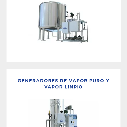
un único...
DISTRIBUCIÓN EMPAQUETADA
Los sistemas de almacenamiento y distribución
de MECO están diseñados para mantener la
GENERADORES DE VAPOR PURO Y
integridad del agua de alta pureza en todas las
VAPOR LIMPIO
instalaciones, garantizando una calidad
constante desde su generación hasta cada
punto de...