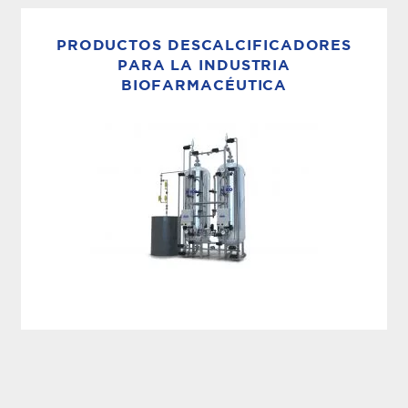
Las unidades de ultrafiltración (UF) de MECO
utilizan membranas altamente eficientes que
PRODUCTOS DESCALCIFICADORES
eliminan las operaciones menos valiosas al
PARA LA INDUSTRIA
BIOFARMACÉUTICA
tiempo que mejoran sustancialmente la calidad
del agua en el proceso de pretratamiento. Las
unidades de UF de MECO...
ELIMINACIÓN DE LA DUREZA
Los descalcificadores MECO están diseñados
para eliminar la dureza, el amoníaco o ambos.