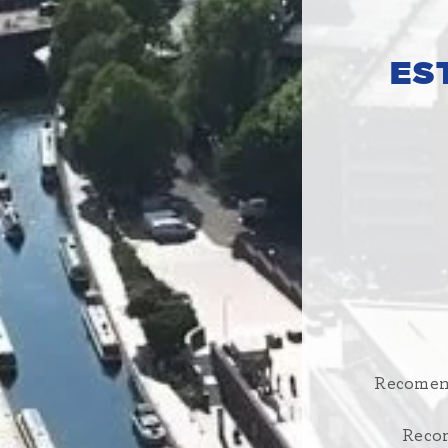
ES
Recomend
Recom