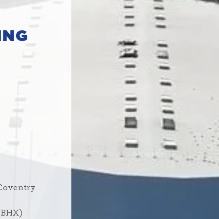
ING
 Coventry
 (BHX)