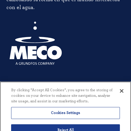
con el agua.
By clicking “Accept All Cookies”, you agree to the storing of
cookies on your device to enhance site navigation, analyze
site usage, and assist in our marketing efforts.
© 2026 MECO INCORPORATED. TODOS LOS DERECHOS RESERVADOS.
Cookies Settings
|
TÉRMINOS Y CONDICIONES
|
POLÍTICA DE PRIVACIDAD
|
CREADO POR THREESIXTYEIGHT
Reject All