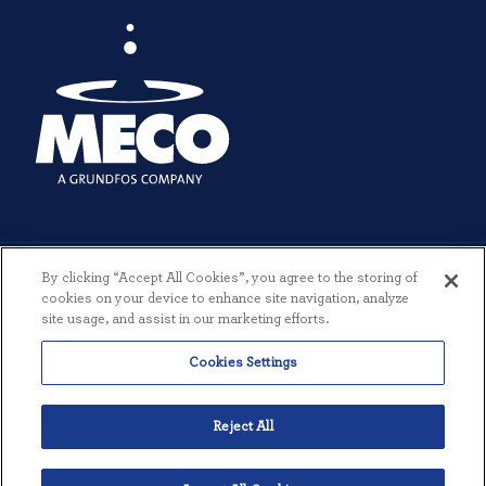
By clicking “Accept All Cookies”, you agree to the storing of
cookies on your device to enhance site navigation, analyze
site usage, and assist in our marketing efforts.
© 2026 MECO INCORPORATED. TODOS LOS DERECHOS RESERVADOS.
Cookies Settings
|
TÉRMINOS Y CONDICIONES
|
POLÍTICA DE PRIVACIDAD
|
CREADO POR THREESIXTYEIGHT
Reject All