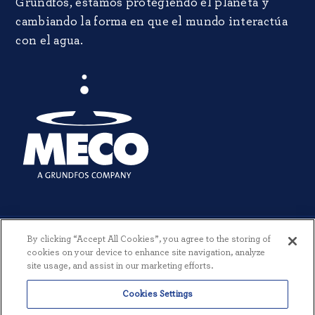
Grundfos, estamos protegiendo el planeta y
cambiando la forma en que el mundo interactúa
con el agua.
By clicking “Accept All Cookies”, you agree to the storing of
cookies on your device to enhance site navigation, analyze
site usage, and assist in our marketing efforts.
© 2026 MECO INCORPORATED. TODOS LOS DERECHOS RESERVADOS.
Cookies Settings
|
TÉRMINOS Y CONDICIONES
|
POLÍTICA DE PRIVACIDAD
|
CREADO POR THREESIXTYEIGHT