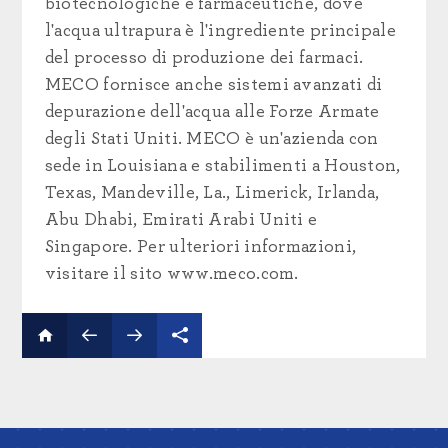
biotecnologiche e farmaceutiche, dove
l'acqua ultrapura è l'ingrediente principale
del processo di produzione dei farmaci.
MECO fornisce anche sistemi avanzati di
depurazione dell'acqua alle Forze Armate
degli Stati Uniti. MECO è un'azienda con
sede in Louisiana e stabilimenti a Houston,
Texas, Mandeville, La., Limerick, Irlanda,
Abu Dhabi, Emirati Arabi Uniti e
Singapore. Per ulteriori informazioni,
visitare il sito www.meco.com.
MECO lancia una campagna di preparazione alle catastrofi nel tentativo di educare le comunità sull'importanza di essere preparati prima che si verifichino disastri naturali