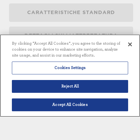
CARATTERISTICHE STANDARD
DETTAGLI SULL'ATTREZZATURA
By clicking “Accept All Cookies”, you agree to the storing of
cookies on your device to enhance site navigation, analyze
site usage, and assist in our marketing efforts.
PANORAMICA
Cookies Settings
Disponibili singolarmente o come parte
di una soluzione totale per il trattamento
Reject All
dell'acqua
Design superiore che offre la massima
flessibilità e minori costi di manutenzione
Accept All Cookies
per il trattamento dell'acqua con osmosi
Italiano
inversa
La disposizione efficiente dei
componenti facilita la manutenzione e la
calibrazione