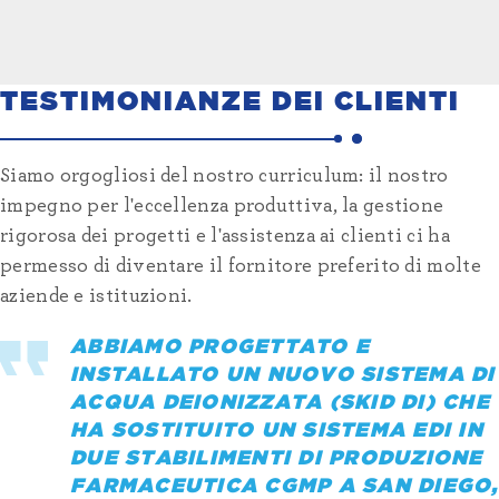
TESTIMONIANZE DEI CLIENTI
Siamo orgogliosi del nostro curriculum: il nostro
impegno per l'eccellenza produttiva, la gestione
rigorosa dei progetti e l'assistenza ai clienti ci ha
permesso di diventare il fornitore preferito di molte
aziende e istituzioni.
ABBIAMO PROGETTATO E
INSTALLATO UN NUOVO SISTEMA DI
ACQUA DEIONIZZATA (SKID DI) CHE
"Apprezzo il vostro eccellente servizio clienti e credo
L'Università ha collaborato con diverse società di
HA SOSTITUITO UN SISTEMA EDI IN
"Il team di Water Works progetta e produce alcuni dei
che un'azienda che dedica così tanto tempo a rendere
servizi idrici e si è evoluta al punto da lavorare
DUE STABILIMENTI DI PRODUZIONE
"Le nostre operazioni di terapia genica hanno
"Nel mio lavoro, ho esaminato molti pacchetti di
migliori sistemi disponibili. Ho visitato la struttura
felici i propri clienti ne dedichi altrettanto alla
esclusivamente con Water Works per i progetti dei
FARMACEUTICA CGMP A SAN DIEGO,