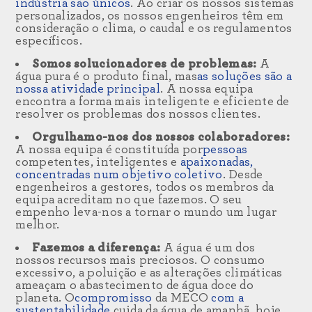
indústria são únicos
. Ao criar os nossos sistemas
personalizados, os nossos engenheiros têm em
consideração o clima, o caudal e os regulamentos
específicos.
Somos solucionadores de problemas:
A
água pura é o produto final, mas
as soluções
são a
nossa atividade principal
. A nossa equipa
encontra a forma mais inteligente e eficiente de
resolver os problemas dos nossos clientes.
Orgulhamo-nos dos nossos colaboradores:
A nossa equipa é constituída por
pessoas
competentes, inteligentes e
apaixonadas,
concentradas num objetivo coletivo
. Desde
engenheiros a gestores, todos os membros da
equipa acreditam no que fazemos. O seu
empenho leva-nos a tornar o mundo um lugar
melhor.
Fazemos a diferença:
A água é um dos
nossos recursos mais preciosos. O consumo
excessivo, a poluição e as alterações climáticas
ameaçam o abastecimento de água doce do
planeta. O
compromisso
da MECO
com a
sustentabilidade
cuida da água de amanhã, hoje.