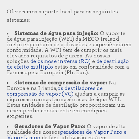
Oferecemos suporte local para os seguintes
sistemas:
Sistemas de água para injeção:
O suporte
de água para injeção (WFI) da MECO Ireland
inclui engenharia de aplicações e experiência em
conformidade. A WFI tem de cumprir os mais
elevados requisitos de pureza. As nossas
soluções
de osmose inversa (RO)
e
de destilação
de efeito múltiplo
estão em conformidade com a
Farmacopeia Europeia (Ph. Eur.).
S
istemas de compressão de vapor:
Na
Europa e na Irlanda,
os destiladores de
compressão de vapor (VC)
ajudam a cumprir as
rigorosas normas farmacêuticas de água WFI.
Estas unidades de destilação proporcionam um
desempenho consistente em condições
exigentes.
Geradores de Vapor Puro:
O vapor de alta
qualidade dos nossos
geradores de Vapor Puro e
Vapor Limpo
de fácil utilização
está em