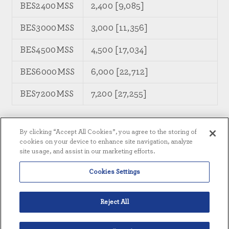
BES2400MSS
2,400 [9,085]
BES3000MSS
3,000 [11,356]
BES4500MSS
4,500 [17,034]
BES6000MSS
6,000 [22,712]
BES7200MSS
7,200 [27,255]
Nota: O produto é produzido como destilado a
By clicking “Accept All Cookies”, you agree to the storing of
frio.
cookies on your device to enhance site navigation, analyze
site usage, and assist in our marketing efforts.
Cookies Settings
VISÃO GERAL
Reject All
CARACTERÍSTICAS PADRÃO