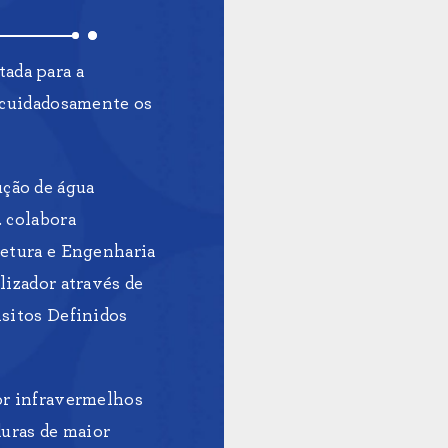
ada para a
o cuidadosamente os
ção de água
. colabora
tetura e Engenharia
lizador através de
isitos Definidos
or infravermelhos
duras de maior