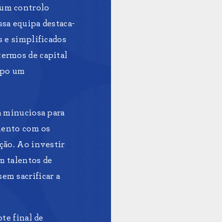
 um controlo
sa equipa destaca-
s e simplificados
ermos de capital
mpo um
a minuciosa para
imento com os
ção. Ao investir
m talentos de
em sacrificar a
te final de