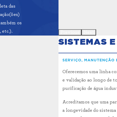
eta das
cação(ões)
s também os
etc.).
Previous
Next
SISTEMAS E
SERVIÇO, MANUTENÇÃO 
Oferecemos uma linha co
e validação ao longo de to
purificação de água indust
Acreditamos que uma parce
a longevidade do sistema