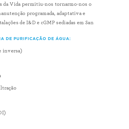
ias da Vida permitiu-nos tornarmo-nos o
manutenção programada, adaptativa e
stalações de I&D e cGMP sediadas em San
A DE PURIFICAÇÃO DE ÁGUA:
 inversa)
a
iltração
DI)