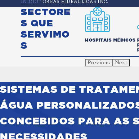
INÍCIO
"
OBRAS HIDRÁULICAS INC.
SECTORE
S QUE
SERVIMO
ÉNIO VERDE
ALIMENTOS E
HOSPITAIS MÉDICOS
S
BEBIDAS
Previous
Next
SISTEMAS DE TRATAME
ÁGUA PERSONALIZADOS
CONCEBIDOS PARA AS 
NECESSIDADES