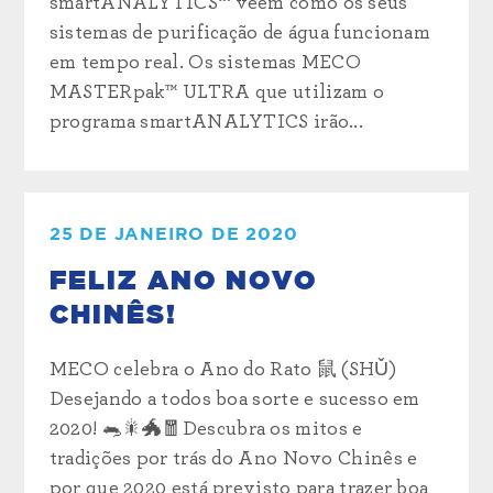
smartANALYTICS™ veem como os seus
sistemas de purificação de água funcionam
em tempo real. Os sistemas MECO
MASTERpak™ ULTRA que utilizam o
programa smartANALYTICS irão...
25 DE JANEIRO DE 2020
FELIZ ANO NOVO
CHINÊS!
MECO celebra o Ano do Rato 鼠 (SHǓ)
Desejando a todos boa sorte e sucesso em
2020! 🐀🎇🐲🧧Descubra os mitos e
tradições por trás do Ano Novo Chinês e
por que 2020 está previsto para trazer boa