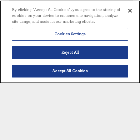
By clicking “Accept All Cookies”, you agree to the storing of
cookies on your device to enhance site navigation, analyze
site usage, and assist in our marketing efforts.
VISÃO GERAL
Cookies Settings
Disponível individualmente ou como
parte de uma solução total de tratamento de
água
Reject All
Conceção superior que oferece máxima
flexibilidade e custos de manutenção mais
Accept All Cookies
baixos
Português
A disposição eficiente dos componentes
permite uma fácil manutenção e calibração
Personalizável de acordo com as
especificações do cliente para válvulas,
instrumentos e outros componentes
mecânicos
Pacote de validação completo opcional
com execução de protocolo IQ/OQ