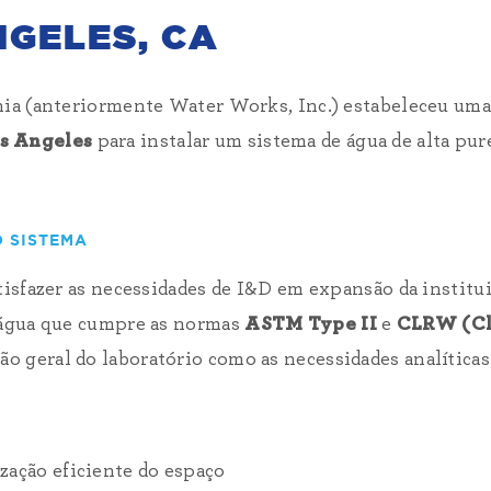
NGELES, CA
nia (anteriormente Water Works, Inc.) estabeleceu um
s Angeles
para instalar um sistema de água de alta pur
 SISTEMA
tisfazer as necessidades de I&D em expansão da institu
 água que cumpre as normas
ASTM Type II
e
CLRW (Cl
ção geral do laboratório como as necessidades analítica
zação eficiente do espaço