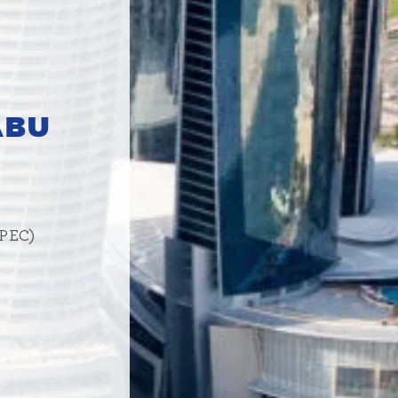
ABU
IPEC)
)