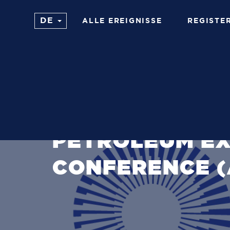
ALLE EREIGNISSE
REGISTE
12. BIS 15. NOVEMBER 2018
ABU D
ABU DHABI IN
PETROLEUM EX
CONFERENCE (