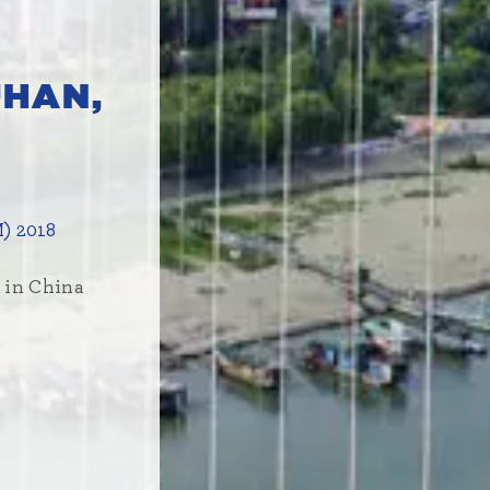
HAN,
M)
2018
 in China