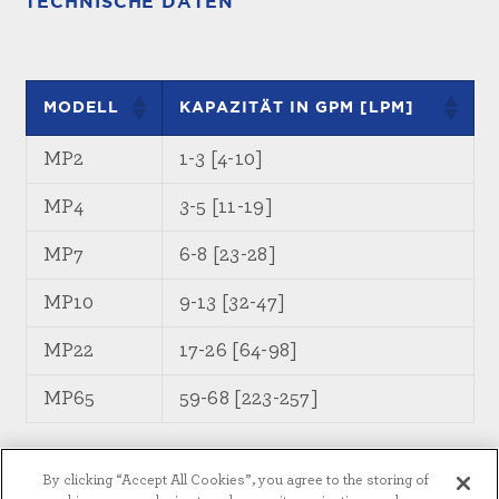
TECHNISCHE DATEN
MODELL
KAPAZITÄT IN GPM [LPM]
MP2
1-3 [4-10]
MP4
3-5 [11-19]
MP7
6-8 [23-28]
MP10
9-13 [32-47]
MP22
17-26 [64-98]
MP65
59-68 [223-257]
By clicking “Accept All Cookies”, you agree to the storing of