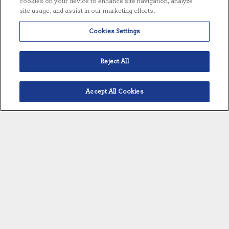
cookies on your device to enhance site navigation, analyze
MASTERPAK™ - ÜBERBLICK
site usage, and assist in our marketing efforts.
Cookies Settings
STANDARD-MERKMALE
Reject All
AUSSTATTUNG DETAILS
Accept All Cookies
Deutsch
MASTERPAK™ - ÜBERBLICK
Vollständig vorkonfektioniertes "Plug
and Play"-System
Die Produktqualität übertrifft die
aktuellen USP-Normen bis zu 18 MΩ
Integriertes Kontrollsystem
Anpassbar an Kundenspezifikationen