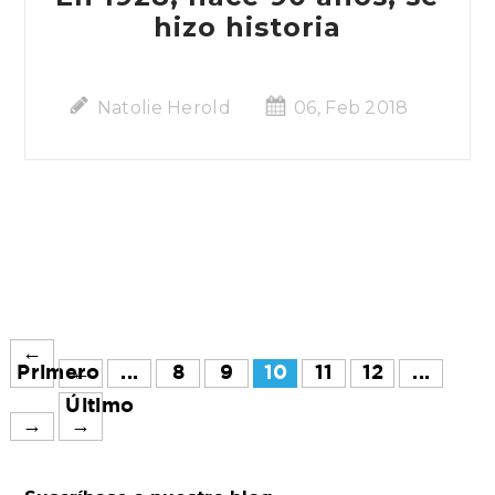
hizo historia
Natolie Herold
06, Feb 2018
←
Primero
←
...
8
9
10
11
12
...
Último
→
→