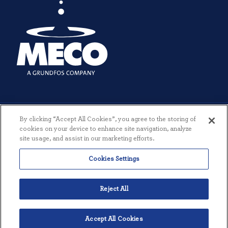
By clicking “Accept All Cookies”, you agree to the storing of
cookies on your device to enhance site navigation, analyze
site usage, and assist in our marketing efforts.
© 2026 MECO INCORPORATED. TODOS LOS DERECHOS RESERVADOS.
Cookies Settings
|
TÉRMINOS Y CONDICIONES
|
POLÍTICA DE PRIVACIDAD
|
CREADO POR THREESIXTYEIGHT
Reject All
Accept All Cookies