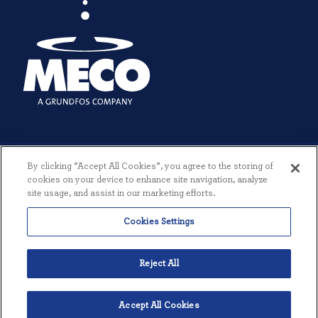
By clicking “Accept All Cookies”, you agree to the storing of
cookies on your device to enhance site navigation, analyze
site usage, and assist in our marketing efforts.
© 2026 MECO INCORPORATED. TODOS LOS DERECHOS RESERVADOS.
Cookies Settings
|
TÉRMINOS Y CONDICIONES
|
POLÍTICA DE PRIVACIDAD
|
CREADO POR THREESIXTYEIGHT
Reject All
Accept All Cookies