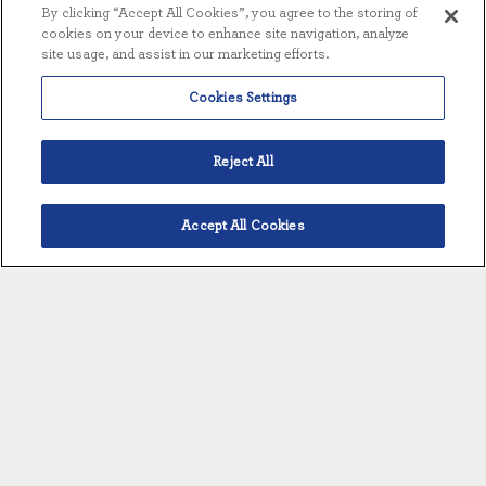
By clicking “Accept All Cookies”, you agree to the storing of
316L. Las tuberías de los recipientes de acero
cookies on your device to enhance site navigation, analyze
inoxidable 316L están disponibles en acero
site usage, and assist in our marketing efforts.
inoxidable 316L.
Cookies Settings
Reject All
VISIÓN GENERAL
Accept All Cookies
Español
CARACTERÍSTICAS ESTÁNDAR
DETALLES DEL EQUIPO
VISIÓN GENERAL