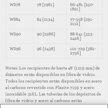
WS78
78 [1981]
66-481 [250-
1821]
WS84
84 [2134]
77-558 [291-
2112]
WS90
90 [2286]
88-641 [333-
2426]
WS96
96 [2438]
101-729 [382-
2756]
Notas: Los recipientes de hasta 48' (1219 mm) de
diámetro están disponibles en fibra de vidrio.
Todos los recipientes están disponibles en acero
al carbono revestido con Plasite 7159 y acero
inoxidable 316L. Las tuberías de los depósitos de
fibra de vidrio y acero al carbono están
disponibles en PVC, CPVC y acero inoxidable