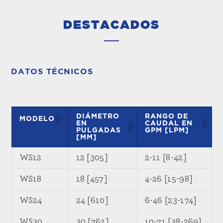
DESTACADOS
DATOS TÉCNICOS
DIÁMETRO
RANGO DE
MODELO
EN
CAUDAL EN
PULGADAS
GPM [LPM]
[MM]
WS12
12 [305]
2-11 [8-42]
WS18
18 [457]
4-26 [15-98]
WS24
24 [610]
6-46 [23-174]
WS30
30 [762]
10-71 [38-269]