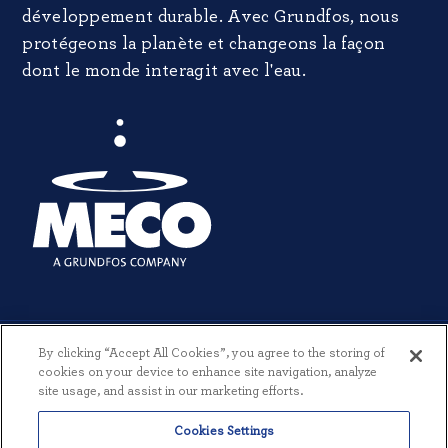
développement durable. Avec Grundfos, nous
protégeons la planète et changeons la façon
dont le monde interagit avec l'eau.
By clicking “Accept All Cookies”, you agree to the storing of
cookies on your device to enhance site navigation, analyze
site usage, and assist in our marketing efforts.
© 2026 MECO INCORPORATED. TOUS DROITS RÉSERVÉS.
|
Cookies Settings
CONDITIONS GÉNÉRALES
|
POLITIQUE DE CONFIDENTIALITÉ
|