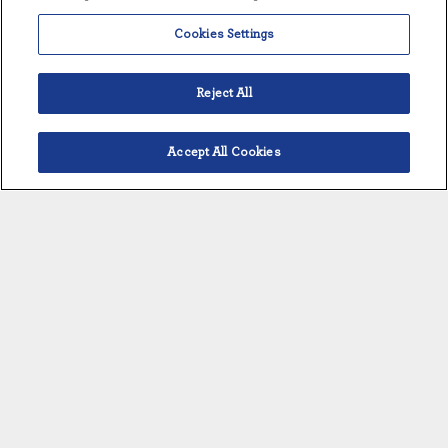
CS13000H
6,400-15,310 [2,903-6,944]
Cookies Settings
Notes : Les capacités de vapeur pure dépendent à
Reject All
la fois de la pression de vapeur de l'usine fournie
et de la pression de vapeur pure requise. Les
Accept All Cookies
plages de capacité indiquées ci-dessus sont
Français
basées sur une pression de vapeur de l'usine de
100-116 PSIG (6,9-7,6 BARG) et une pression de
vapeur pure de 40-60 PSIG (2,8-4,1 BARG). Une
température de l'eau d'alimentation de 82°C
(180°F), sans utilisation d'un réchauffeur
d'alimentation, a également été prise en compte.
VUE D'ENSEMBLE