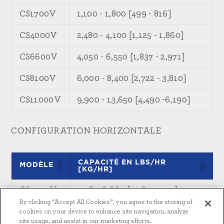
CS1700V
1,100 - 1,800 [499 - 816]
CS4000V
2,480 - 4,100 [1,125 - 1,860]
CS6600V
4,050 - 6,550 [1,837 - 2,971]
CS8100V
6,000 - 8,400 [2,722 - 3,810]
CS11000V
9,900 - 13,650 [4,490 -6,190]
CONFIGURATION HORIZONTALE
CAPACITÉ EN LBS/HR
MODÈLE
[KG/HR]
CS5900H
2,780-6,660 [1,261-3,021]
By clicking “Accept All Cookies”, you agree to the storing of
CS10000H
4,720-11,310 [2,141-5,130]
cookies on your device to enhance site navigation, analyze
site usage, and assist in our marketing efforts.