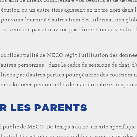
tions afin de mieux comprendre vos besoins et de dét
exécution ou un autre tiers agissant en notre nom dans 
pouvons fournir à d'autres tiers des informations globa
us ne vendons pas et n'avons pas l'intention de vendre
 confidentialité de MECO régit l'utilisation des donné
autres personnes - dans le cadre de sessions de chat, d
ilisées par d'autres parties pour générer des courriers
leurs données personnelles de manière sûre et responsab
R LES PARENTS
nd public de MECO. De temps à autre, un site spécifique
identialité destinée au grand public et comportera des