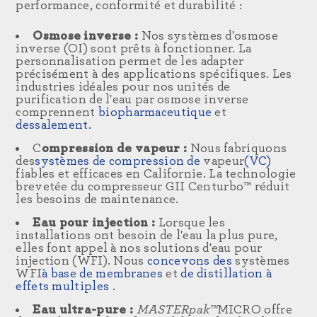
performance, conformité et durabilité :
Osmose inverse :
Nos systèmes d'osmose
inverse (OI) sont prêts à fonctionner. La
personnalisation permet de les adapter
précisément à des applications spécifiques. Les
industries idéales pour nos unités de
purification de l'eau par osmose inverse
comprennent
biopharmaceutique
et
dessalement.
C
ompression de vapeur :
Nous fabriquons
des
systèmes de compression de
vapeur
(VC)
fiables et efficaces
en Californie. La technologie
brevetée du compresseur GII Centurbo™ réduit
les besoins de maintenance.
Eau pour injection :
Lorsque les
installations ont besoin de l'eau la plus pure,
elles font appel à nos solutions d'eau pour
injection (WFI). Nous
concevons des
systèmes
WFI
à base de membranes
et
de distillation à
effets multiples
.
Eau ultra-pure :
MASTERpak™
MICRO offre