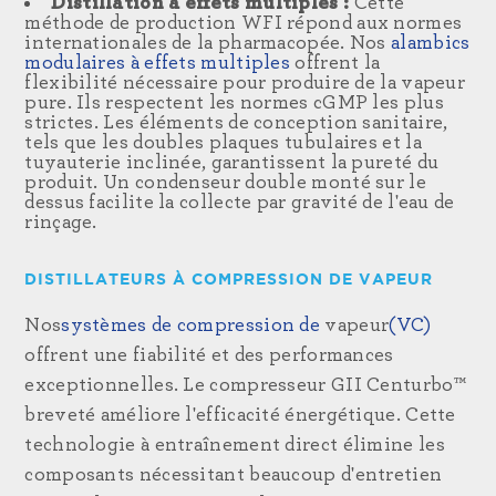
Distillation à effets multiples :
Cette
méthode de production WFI répond aux normes
internationales de la pharmacopée. Nos
alambics
modulaires à effets multiples
offrent la
flexibilité nécessaire pour produire de la vapeur
pure. Ils respectent les normes cGMP les plus
strictes. Les éléments de conception sanitaire,
tels que les doubles plaques tubulaires et la
tuyauterie inclinée, garantissent la pureté du
produit. Un condenseur double monté sur le
dessus facilite la collecte par gravité de l'eau de
rinçage.
DISTILLATEURS À COMPRESSION DE VAPEUR
Nos
systèmes de compression de
vapeur
(VC)
offrent une fiabilité et des performances
exceptionnelles. Le compresseur GII Centurbo™
breveté améliore l'efficacité énergétique. Cette
technologie à entraînement direct élimine les
composants nécessitant beaucoup d'entretien