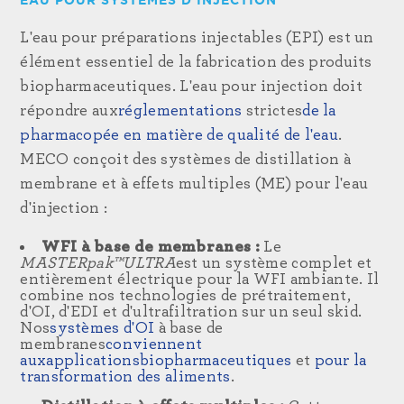
EAU POUR SYSTÈMES D'INJECTION
L'eau pour préparations injectables (EPI) est un
élément essentiel de la fabrication des produits
biopharmaceutiques. L'eau pour injection doit
répondre aux
réglementations
strictes
de la
pharmacopée
en matière de qualité de l'eau
.
MECO conçoit des systèmes de distillation à
membrane et à effets multiples (ME) pour l'eau
d'injection :
WFI à base de membranes :
Le
MASTERpak™ULTRA
est un système complet et
entièrement électrique pour la WFI ambiante. Il
combine nos technologies de prétraitement,
d'OI, d'EDI et d'ultrafiltration sur un seul skid.
Nos
systèmes d'OI
à base de
membranes
conviennent
aux
applications
biopharmaceutiques
et
pour la
transformation des aliments
.