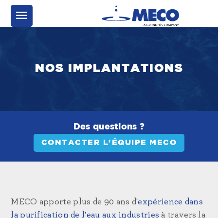
NOS IMPLANTATIONS
Des questions ?
CONTACTER L'ÉQUIPE MECO
MECO apporte plus de 90 ans d'
expérience dans
la purification de l'eau
aux industries
à travers la