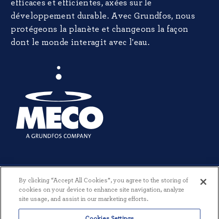
efficaces et efficientes, axées sur le
développement durable. Avec Grundfos, nous
protégeons la planète et changeons la façon
dont le monde interagit avec l'eau.
By clicking “Accept All Cookies”, you agree to the storing of
cookies on your device to enhance site navigation, analyze
site usage, and assist in our marketing efforts.
© 2026 MECO INCORPORATED. TOUS DROITS RÉSERVÉS.
|
Cookies Settings
CONDITIONS GÉNÉRALES
|
POLITIQUE DE CONFIDENTIALITÉ
|