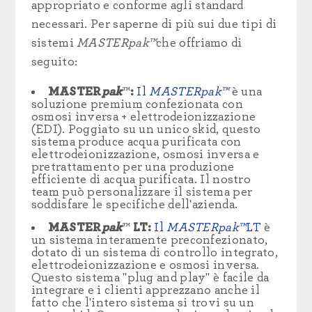
appropriato e conforme agli standard
necessari. Per saperne di più sui due tipi di
sistemi
MASTERpak™
che offriamo di
seguito:
MASTER
pak
™
:
Il
MASTERpak™
è una
soluzione premium confezionata con
osmosi inversa +
elettrodeionizzazione
(EDI). Poggiato su un unico skid, questo
sistema produce acqua purificata con
elettrodeionizzazione, osmosi inversa e
pretrattamento per una produzione
efficiente di acqua purificata. Il nostro
team può personalizzare il sistema per
soddisfare le specifiche dell'azienda.
MASTER
pak
™
LT:
Il
MASTERpak™
LT
è
un sistema interamente preconfezionato,
dotato di un sistema di controllo integrato,
elettrodeionizzazione e osmosi inversa.
Questo sistema "plug and play" è facile da
integrare e i clienti apprezzano anche il
fatto che l'intero sistema si trovi su un