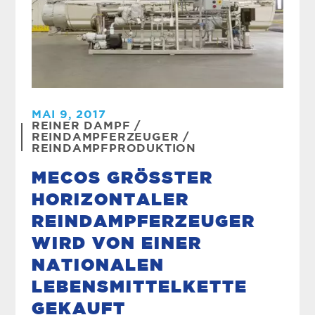
MAI 9, 2017
REINER DAMPF
/
REINDAMPFERZEUGER
/
REINDAMPFPRODUKTION
MECOS GRÖSSTER H
ORIZONTALER R
EINDAMPFERZEUGER W
IRD VON EINER N
ATIONALEN L
EBENSMITTELKETTE G
EKAUFT