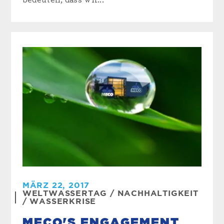
MÄRZ 22, 2017
WELTWASSERTAG
/
NACHHALTIGKEIT
/
WASSERKRISE
MECO'S ENGAGEMENT