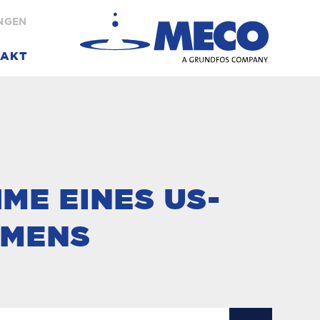
NGEN
AKT
E EINES US-W
ENS E