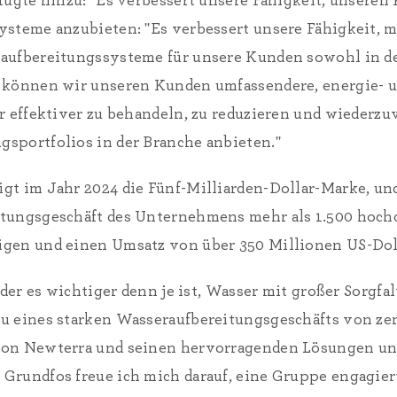
fügte hinzu: "Es verbessert unsere Fähigkeit, unseren
steme anzubieten: "Es verbessert unsere Fähigkeit, mo
aufbereitungssysteme für unsere Kunden sowohl in de
d können wir unseren Kunden umfassendere, energie- 
r effektiver zu behandeln, zu reduzieren und wiederz
sportfolios in der Branche anbieten."
gt im Jahr 2024 die Fünf-Milliarden-Dollar-Marke, un
tungsgeschäft des Unternehmens mehr als 1.500 hochqu
gen und einen Umsatz von über 350 Millionen US-Doll
 der es wichtiger denn je ist, Wasser mit großer Sorgfa
u eines starken Wasseraufbereitungsgeschäfts von ze
 von Newterra und seinen hervorragenden Lösungen u
Grundfos freue ich mich darauf, eine Gruppe engagie